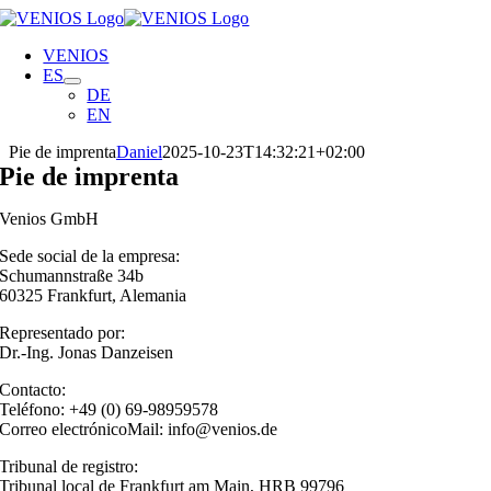
Skip
to
VENIOS
content
ES
DE
EN
Pie de imprenta
Daniel
2025-10-23T14:32:21+02:00
Pie de imprenta
Venios GmbH
Sede social de la empresa:
Schumannstraße 34b
60325 Frankfurt, Alemania
Representado por:
Dr.-Ing. Jonas Danzeisen
Contacto:
Teléfono: +49 (0) 69-98959578
Correo electrónicoMail: info@venios.de
Tribunal de registro:
Tribunal local de Frankfurt am Main, HRB 99796